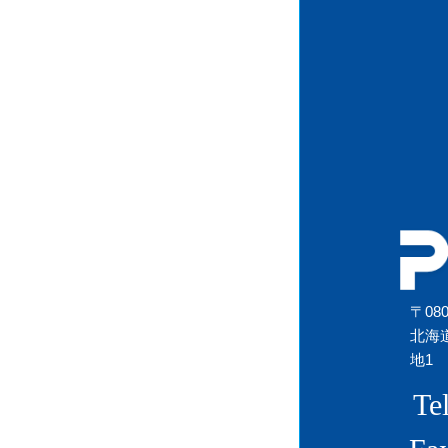
〒080
北海
地1
Te