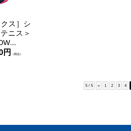
ックス］シ
＜テニス＞
W...
50円
（税込）
5 / 5
«
1
2
3
4