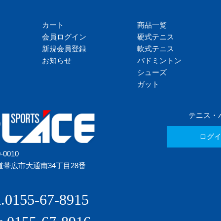
カート
商品一覧
会員ログイン
硬式テニス
新規会員登録
軟式テニス
お知らせ
バドミントン
シューズ
ガット
テニス・
ログ
-0010
道帯広市大通南34丁目28番
l.0155-67-8915